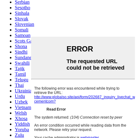
Serbian
Sesotho
Sinhala
Slovak
Slovenian
Somali
Samoan
Scots Gaelic
Shona
Sindhi
Sundanese
Swahili
Tajik
Tamil
Telugu
Thai
Ukrainian
Urdu
Uzbek
Vietnamese
Welsh
Xhosa
Yiddish
Yoruba
Zulu