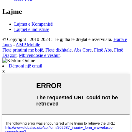
Lajme
Lajmet e Kompanisë
Lajmet e industrisë
© Copyright - 2010-2023 : Të gjitha të drejtat e rezervuara.
Harta e
faqes
-
AMP Mobile
Fletë printimi me bojë
,
Fletë dixhitale
,
Abs Core
,
Fletë Abs
,
Fletë
Dragoit
,
Mbivendosje e veshur
,
Dërgoni një email
x