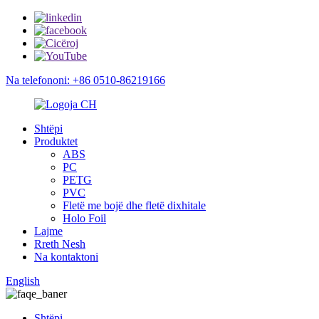
Na telefononi: +86 0510-86219166
Shtëpi
Produktet
ABS
PC
PETG
PVC
Fletë me bojë dhe fletë dixhitale
Holo Foil
Lajme
Rreth Nesh
Na kontaktoni
English
Shtëpi