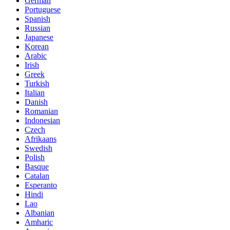
German
Portuguese
Spanish
Russian
Japanese
Korean
Arabic
Irish
Greek
Turkish
Italian
Danish
Romanian
Indonesian
Czech
Afrikaans
Swedish
Polish
Basque
Catalan
Esperanto
Hindi
Lao
Albanian
Amharic