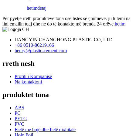
hetim
detaj
Për pyetje rreth produkteve tona ose listës së çmimeve, ju lutemi na
lini emailin tuaj dhe ne do të kontaktojmë brenda 24 orëve.
hetim
JIANGYIN CHANGHONG PLASTIC CO, LTD.
+86 0510-86219166
henry@plastic-cement.com
rreth nesh
Profili i Kompanisë
Na kontaktoni
produktet tona
ABS
PC
PETG
PVC
Fletë me bojë dhe fletë dixhitale
Holo Foil