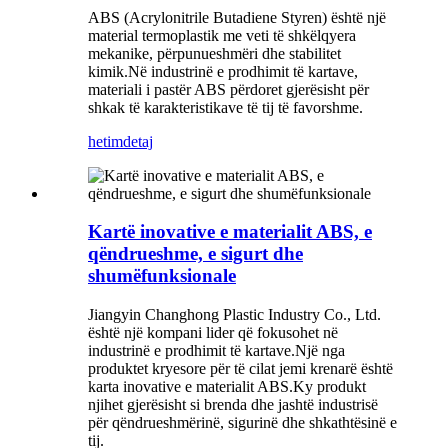
ABS (Acrylonitrile Butadiene Styren) është një
material termoplastik me veti të shkëlqyera
mekanike, përpunueshmëri dhe stabilitet
kimik.Në industrinë e prodhimit të kartave,
materiali i pastër ABS përdoret gjerësisht për
shkak të karakteristikave të tij të favorshme.
hetim
detaj
Kartë inovative e materialit ABS, e
qëndrueshme, e sigurt dhe
shumëfunksionale
Jiangyin Changhong Plastic Industry Co., Ltd.
është një kompani lider që fokusohet në
industrinë e prodhimit të kartave.Një nga
produktet kryesore për të cilat jemi krenarë është
karta inovative e materialit ABS.Ky produkt
njihet gjerësisht si brenda dhe jashtë industrisë
për qëndrueshmërinë, sigurinë dhe shkathtësinë e
tij.