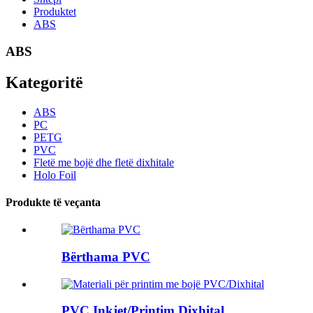
Produktet
ABS
ABS
Kategoritë
ABS
PC
PETG
PVC
Fletë me bojë dhe fletë dixhitale
Holo Foil
Produkte të veçanta
Bërthama PVC
PVC Inkjet/Printim Dixhital...